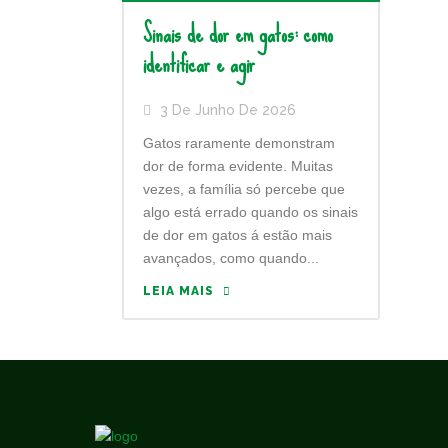
Sinais de dor em gatos: como
identificar e agir
3 De Junho De 2026
Gatos raramente demonstram
dor de forma evidente. Muitas
vezes, a família só percebe que
algo está errado quando os sinais
de dor em gatos á estão mais
avançados, como quando...
LEIA MAIS