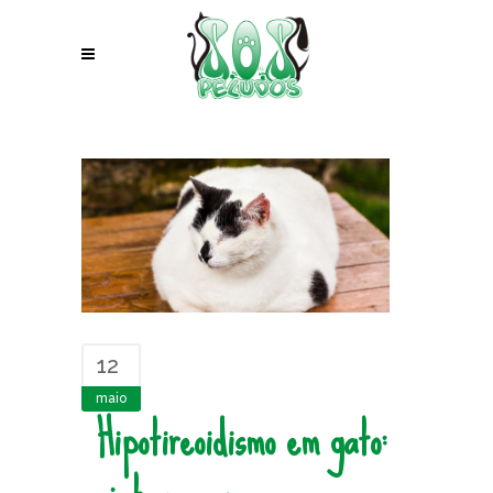
12
maio
Hipotireoidismo em gato: